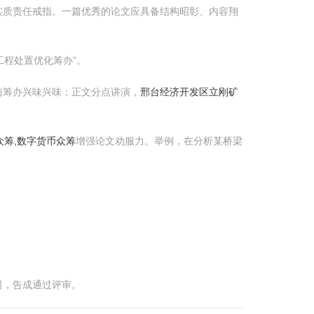
实质责任戒指。一篇优秀的论文应具备结构昭彰、内容翔
工程处置优化筹办”。
与筹办兴味兴味；正文分点讲演，
邢台经济开发区立刚矿
众筹,数字货币众筹
增强论文劝服力。举例，在分析某桥梁
司，告成通过评审。