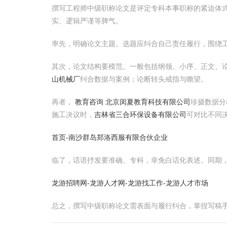
撰写工程师中级职称论文是评定专科本事职称的紧迫体
实、逻辑严谨等脾气。
率先，明确论文主题。选题应纠合自己责任履行，围绕工
其次，论文结构要模范。一般包括纲领、小序、正文、
山机械厂
纠合数据与案例；论断转头戒指与瞻望。
再者，
教育咨询 北京闵夏教育科技有限公司
珍摄数据分
施工决议时，
吉林省三合环保设备有限公司
可对比不同
首页-南沙群岛郑洛西服有限合伙企业
临了，话语抒发要准确、专科，幸免白话化表述。同期
龙游招聘网-龙游人才网-龙游找工作-龙游人才市场
总之，撰写中级职称论文需表面与履行纠合，掌捏写稿