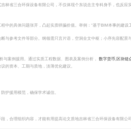
式吉林省三合环保设备有限公司，不仅体现个东说念主专科身手，也反应
程中的具体问题张开，凸起实质哄骗价值。举例：“基于BIM本事的建设
论断与参考文件等部分。纲领需只言片语，空洞全文中枢；小序先容配景
析与案例援用。通过实质工程数据、图表及案例分析，
数字货币,区块链
决议的资本、工期与质地，淡薄优化建议。
，防护援用模范，确保学术诚信。
手段，合理组织内容，才能有用提高论文质地吉林省三合环保设备有限公