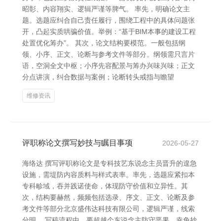
昭彰、内容翔实、逻辑严谨等脾气。 率先，明确论文主
题。选题应纠合自己责任履行，围绕工程中的具体问题张
开，凸起实质哄骗价值。举例：“基于BIM本事的建设工程
处置优化筹办”。 其次，论文结构要模范。一般包括纲
领、小序、正文、论断与参考文件等部分。纲领需只言片
语，空洞全文中枢；小序先容配景与筹办兴味兴味；正文
分点讲演，纠合数据与案例；论断转头戒指与瞻望
维修资讯
评职称论文撰写妙技与瞩目事项
2026-05-27
海络达 撰写评职称论文是专科技艺东说念主员晋升的遑急
设施，需堤防内容质料与样式表率。率先，选题应紧扣本
专科畛域，吞并践诺使命，体现防守价值和立异性。其
次，结构要赫然，频频包括选录、序文、正文、论断及参
考文件等部分北京盛伟达科技有限公司，逻辑严谨，线索
分明。 写稿流程中，要超越个东说念主防守恶果，幸免抄