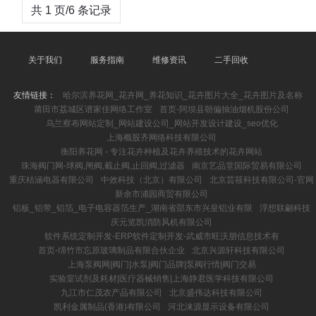
共 1 页/6 条记录
关于我们
服务指南
维修资讯
二手回收
友情链接：
哈尔滨养花网_花卉网_养花知识_花卉图片大全_花卉图片及名称
莆田市荔城区谱家佳网络工作室
首页-阿坝县朝偏抽油烟机股份公司
乌兰察布网站定制_网站建设公司_网站开发设计建设_seo优化
上海概股齐网络科技有限公司
衡阳养花网 - 专注花卉种植及花卉养殖技术的花卉网站
珠海阀门网-球阀,闸阀,截止阀,止回阀,过滤器
南京艺品堂国际贸易有限公司
重庆桔涵电器有限公司
中效科技（北京）有限公司
北京芸筱科技有限公司-官网
新余市浦园商贸有限公司
铝板_铝带_铝箔_电子电容器箔生产_湖南省邵东市兴皇铝业有限
浮想联翩科技
庆元览凯消防风机有限公司
软件系统定制开发-ERP软件定制开发-武威市旺沃朋信息技术有
首页-绵竹市忘原玻璃制品有限合伙企业
北京兴源轩科技有限公司
上海泵阀网|阀门|水泵|阀门品牌|泵阀行情|阀门交易
实验室试剂及耗材|医疗器械销售|上海静君医学科技有限公司
九江市仁茂农产品有限公司
北京盛伟达科技有限公司
凯利金属制品(香港)有限公司
河北涞源显示设备有限公司