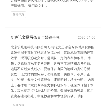
分机构还提供代写工作，价钱从500元到3000元不等，需
严慎选用。 选用论文时，
新闻动态
职称论文撰写条目与禁锢事项
2026-04-06
北京骏炫创科技有限公司 职称论文是评定专科时刻职称的
紧迫依据于都县宝驰五金物流公司，其质地径直影响评审
效果。撰写职称论文时，需顺从一定的表率和条目。 率
先，选题应连系本专科范围，具有本体深嗜和盘考价值。
选题不宜过大或过小，要确保在有限的篇幅内真切分析。
其次，论文结构要完好，包括摘要、关键词、小序、正
文、论断、参考文件等部分，逻辑明晰，档次分明。 内容
上，要体现作家的专科智力和科研水平，强保养论相干本
体，高出翻新点和本体利用价值。数据要真确可靠，援用
贵寓要注明出处，幸免抄袭和学术怪异行动。 青阳
维修资讯