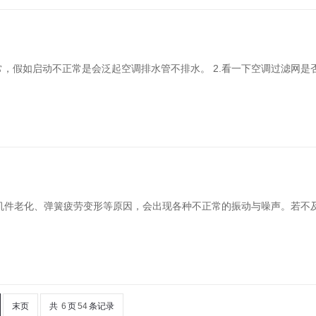
常，假如启动不正常是会泛起空调排水管不排水。 2.看一下空调过滤网
机件老化、弹簧疲劳变形等原因，会出现各种不正常的振动与噪声。若不
末页
共
6
页
54
条记录